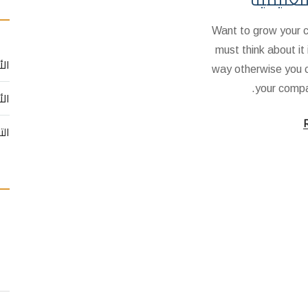
Want to grow your
must think about it 
الأ
way otherwise you 
your compa
الأ
الت