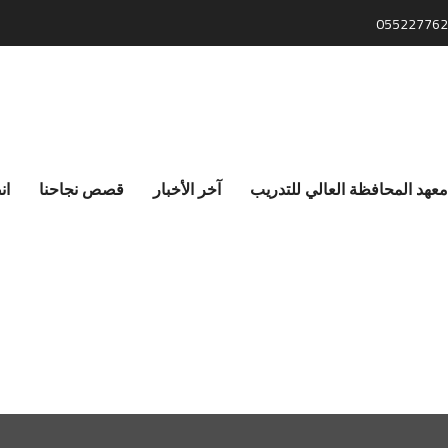
055227762
معهد المحافظة العالي للتدريب
آخر الأخبار
قصص نجاحنا
ان